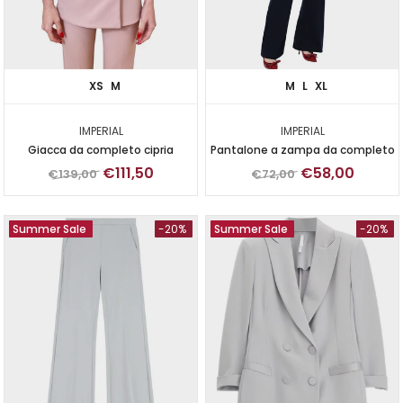
XS
M
M
L
XL
IMPERIAL
IMPERIAL
Giacca da completo cipria
Pantalone a zampa da completo
€111,50
€58,00
€139,00
€72,00
Summer Sale
-20%
Summer Sale
-20%