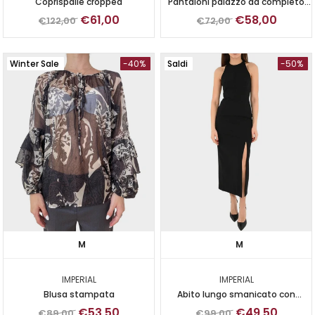
Coprispalle cropped
Pantaloni palazzo da completo
cipria
€61,00
€58,00
€122,00
€72,00
Winter Sale
-40%
Saldi
-50%
M
M
IMPERIAL
IMPERIAL
Blusa stampata
Abito lungo smanicato con
spacco
€53,50
€49,50
€89,00
€99,00