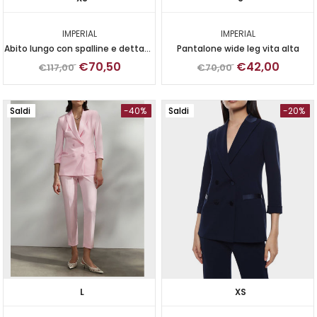
IMPERIAL
IMPERIAL
Abito lungo con spalline e dettagli
Pantalone wide leg vita alta
in pizzo
€70,50
€42,00
€117,00
€70,00
Saldi
-40%
Saldi
-20%
L
XS