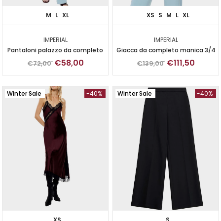
M
L
XL
XS
S
M
L
XL
IMPERIAL
IMPERIAL
Pantaloni palazzo da completo
Giacca da completo manica 3/4
€58,00
€111,50
€72,00
€139,00
Winter Sale
-40%
Winter Sale
-40%
XS
S