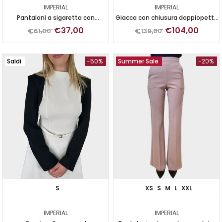
IMPERIAL
IMPERIAL
Pantaloni a sigaretta con
Giacca con chiusura doppiopetto
dettaglio in raso
e dettagli satinati
€37,00
€104,00
€61,00
€130,00
Saldi
-50%
Summer Sale
-20%
S
XS
S
M
L
XXL
IMPERIAL
IMPERIAL