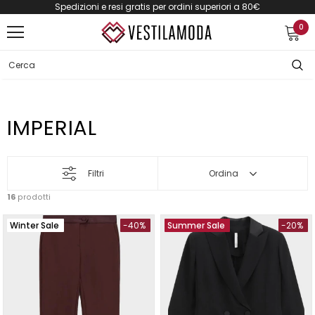
Spedizioni e resi gratis per ordini superiori a 80€
0
IMPERIAL
Filtri
Ordina
16
prodotti
Winter Sale
-40%
Summer Sale
-20%