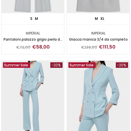
S
M
M
XL
IMPERIAL
IMPERIAL
Pantaloni palazzo grigio perla da
Giacca manica 3/4 da completo
completo
€58,00
€111,50
€72,00
€139,00
Summer Sale
-20%
Summer Sale
-20%