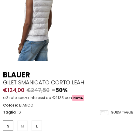
BLAUER
GILET SMANICATO CORTO LEAH
€124,00
€247,50
-50%
o 3 rate senza interessi da €41,33 con
Colore:
BIANCO
Taglia
:
S
GUIDA TAGLIE
S
M
L