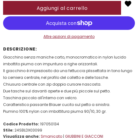
Altre opzioni di pagamento
DESCRIZIONE:
Giacchino senza maniche corto, monocromatico in nylon lucido
imbottito piuma con impuntura a righe orizzontali.
Il giacchino è impreziosito da una fettuccia plissettata in tono lungo
la cerniera centrale, nel profilo del colletto e delle tasche.
Chiusura centrale con zip doppio cursore nascosta.
Due tasche sul davanti aperte e due più piccole sul petto.
Taschina piccola all'interno con velcro.
Caratteristico passante Blauer cucito sul petto a sinistra.
Piumino 100% nylon con imbottitura piuma 90/10, 30 gr.
Codice Prodotto:
197050134
Stile:
24SBLDX03099
Visualizza anche:
Smanicato
|
GIUBBINI E GIACCONI