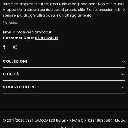
stile è nell’imparare chi sei, e per farlo ci vogliono anni. Non esiste una
mappa della strada per ricercare il proprio stile. È un’espressione di sé
stessi e, più di ogni altra cosa, è un atteggiamento.
Iris Apfel.
Email:
info@vestilamoda.it
Customer Care:
06.92928912
COLLEZIONI
UTILITÀ
SERVIZIO CLIENTI
© 2017/2026 VESTILAMODA | 3S Retail - P.IVA E C.F. 02846630594 | Made