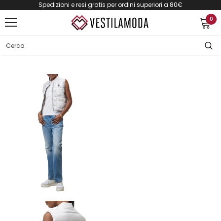
Spedizioni e resi gratis per ordini superiori a 80€
0