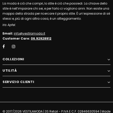
La moda è ciò che compri, lo stile è ciò che possiedi. La chiave dello
stile è nell’imparare chi sei, e per farlo ci vogliono anni. Non esiste una
mappa della strada per ricercare il proprio stile. È un’espressione di sé
stessi e, più di ogni altra cosa, è un atteggiamento.
Iris Apfel.
Email:
info@vestilamoda.it
Customer Care:
06.92928912
COLLEZIONI
UTILITÀ
SERVIZIO CLIENTI
© 2017/2026 VESTILAMODA | 3S Retail - P.IVA E C.F. 02846630594 | Made