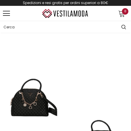
Spedizioni e resi gratis per ordini superiori a 80€
0