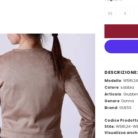
XS
S
DESCRIZIONE:
Modello
: W5RL2
Colore
: sabbia
Articolo
: Giubbi
Genere
: Donna
Brand
: GUESS
Codice Prodott
Stile:
W5RL24-WE
Visualizza anch