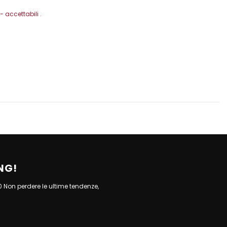
 accettabili .
NG!
10 Non perdere le ultime tendenze,