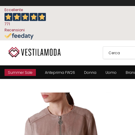
Eccellente
771
Recensioni
Summer Sale
Anteprima FW26
Donna
Uomo
Bran