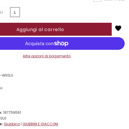
M
L
Altre opzioni di pagamento
4-WE0L0
no
o:
197759561
0L0
e:
Giubbino
|
GIUBBINI E GIACCONI