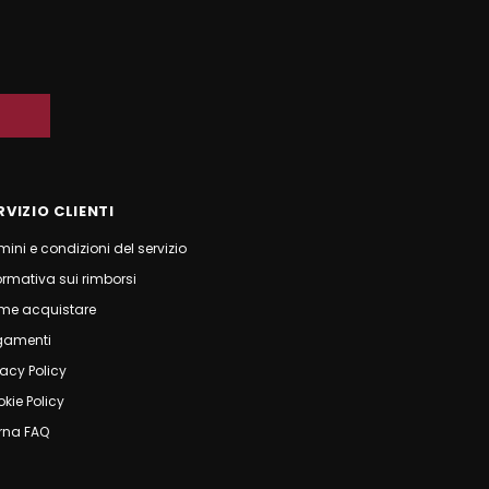
RVIZIO CLIENTI
mini e condizioni del servizio
ormativa sui rimborsi
me acquistare
gamenti
vacy Policy
kie Policy
rna FAQ