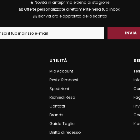
🔥 Novità in anteprima e trend di stagione.
💌 Offerte personalizzate direttamente nella tua inbox.
📩 Iscriviti ora e approfitta dello sconto!
UTILITÀ
SE
Mio Account
Ter
Resi e Rimborsi
Inf
Spedizioni
Co
Richiedi Reso
Pa
Contatti
Pri
Brands
Coo
Guida Taglie
Kla
Diritto di recesso