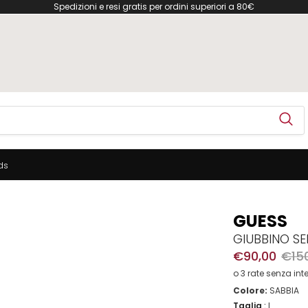
Spedizioni e resi gratis per ordini superiori a 80€
ds
GUESS
GIUBBINO S
€90,00
€15
o 3 rate senza int
Colore:
SABBIA
Taglia
:
L