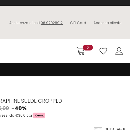
Assistenza clienti
06.92928912
Gift Card
Accesso cliente
0
ERAPHINE SUEDE CROPPED
0,00
-40%
eressi da €30,0 con
GUIDA TAGLIE