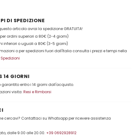
PI DI SPEDIZIONE
esto articolo avrai la spedizione GRATUITA!
per ordini superiori a 80€ (2-4 giorni)
ni inferiori o uguali a 80€ (3-5 giorni)
ormazioni o per spedizioni fuori dall'Italia consulta i prezzi e tempi nella
:
Spedizioni
 14 GIORNI
garantito entro i 14 giorni dall'acquisto.
mazioni visita:
Resi e Rimborsi
I
che cercavi? Contattaci su Whatsapp per ricevere assistenza
to, dalle 9.00 alle 20.00.
+39 0692928912