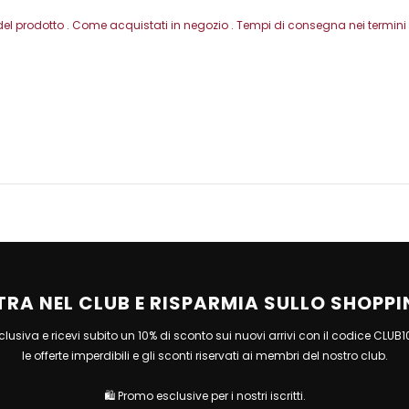
del prodotto . Come acquistati in negozio . Tempi di consegna nei termini -
TRA NEL CLUB E RISPARMIA SULLO SHOPPI
esclusiva e ricevi subito un 10% di sconto sui nuovi arrivi con il codice CLUB
le offerte imperdibili e gli sconti riservati ai membri del nostro club.
🛍 Promo esclusive per i nostri iscritti.