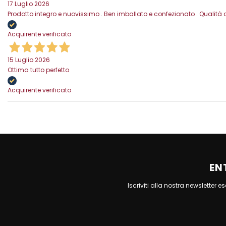
17 Luglio 2026
Prodotto integro e nuovissimo . Ben imballato e confezionato . Qualità 
Acquirente verificato
15 Luglio 2026
Ottima tutto perfetto
Acquirente verificato
EN
Iscriviti alla nostra newsletter 