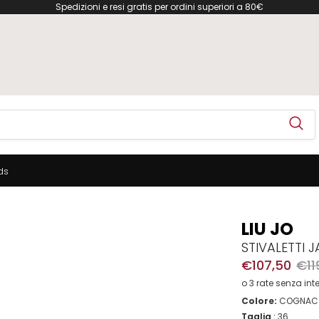
Spedizioni e resi gratis per ordini superiori a 80€
ds
LIU JO
STIVALETTI 
€107,50
€11
o 3 rate senza in
Colore:
COGNAC
Taglia
:
36