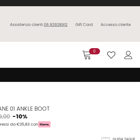
Assistenza clienti
06.92928912
Gift Card
Accesso cliente
0
JANE 01 ANKLE BOOT
9,00
-10%
teressi da €35,83 con
GUIDA TAGLIE