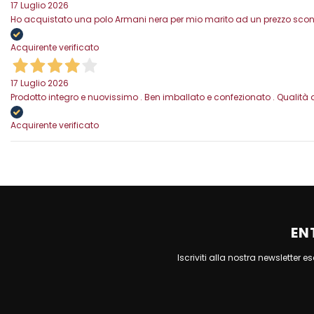
17 Luglio 2026
Ho acquistato una polo Armani nera per mio marito ad un prezzo scontat
Acquirente verificato
17 Luglio 2026
Prodotto integro e nuovissimo . Ben imballato e confezionato . Qualità 
Acquirente verificato
EN
Iscriviti alla nostra newsletter 