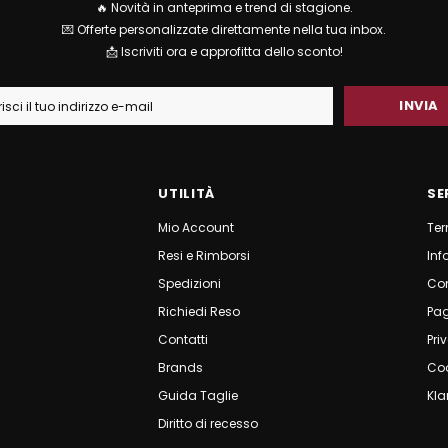
🔥 Novità in anteprima e trend di stagione.
💌 Offerte personalizzate direttamente nella tua inbox.
📩 Iscriviti ora e approfitta dello sconto!
UTILITÀ
SE
Mio Account
Ter
Resi e Rimborsi
Inf
Spedizioni
Co
Richiedi Reso
Pa
Contatti
Pri
Brands
Coo
Guida Taglie
Kla
Diritto di recesso