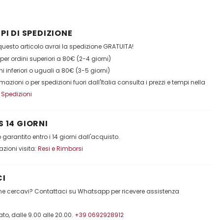
PI DI SPEDIZIONE
esto articolo avrai la spedizione GRATUITA!
per ordini superiori a 80€ (2-4 giorni)
ni inferiori o uguali a 80€ (3-5 giorni)
ormazioni o per spedizioni fuori dall'Italia consulta i prezzi e tempi nella
:
Spedizioni
 14 GIORNI
garantito entro i 14 giorni dall'acquisto.
mazioni visita:
Resi e Rimborsi
I
che cercavi? Contattaci su Whatsapp per ricevere assistenza
to, dalle 9.00 alle 20.00.
+39 0692928912