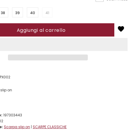
38
39
40
41
3PX002
slip on
o:
197303443
02
e:
Scarpa slip on
|
SCARPE CLASSICHE