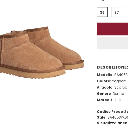
36
37
DESCRIZIONE:
Modello
: SA405
Colore
: cognac
Articolo
: Scarpa 
Genere
: Donna
Marca
: LIU JO
Codice Prodott
Stile:
SA4053PX0
Visualizza anch