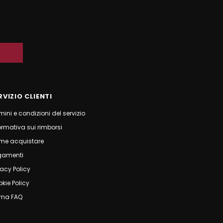
RVIZIO CLIENTI
mini e condizioni del servizio
ormativa sui rimborsi
me acquistare
gamenti
vacy Policy
kie Policy
rna FAQ