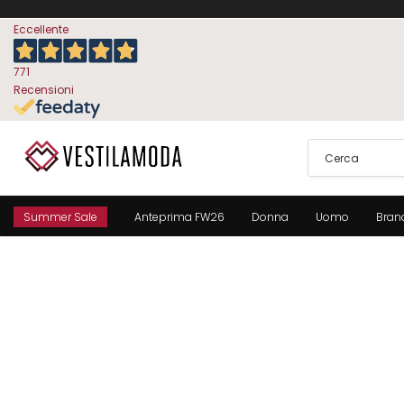
Eccellente
771
Recensioni
Summer Sale
Anteprima FW26
Donna
Uomo
Bran