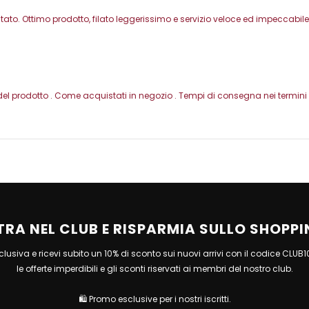
o. Ottimo prodotto, filato leggerissimo e servizio veloce ed impeccabile
del prodotto . Come acquistati in negozio . Tempi di consegna nei termini -
TRA NEL CLUB E RISPARMIA SULLO SHOPPI
esclusiva e ricevi subito un 10% di sconto sui nuovi arrivi con il codice CLUB
le offerte imperdibili e gli sconti riservati ai membri del nostro club.
🛍 Promo esclusive per i nostri iscritti.