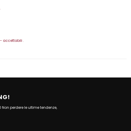
.
 accettabili .
NG!
10 Non perdere le ultime tendenze,