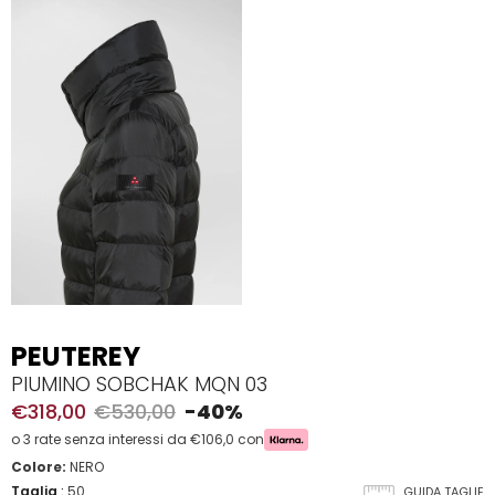
PEUTEREY
PIUMINO SOBCHAK MQN 03
€318,00
€530,00
-40%
o 3 rate senza interessi da €106,0 con
Colore:
NERO
Taglia
:
50
GUIDA TAGLIE