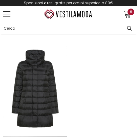
Spedizioni e resi gratis per ordini superiori a 80€
0