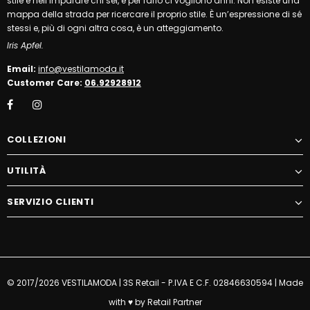
stile è nell’imparare chi sei, e per farlo ci vogliono anni. Non esiste una
mappa della strada per ricercare il proprio stile. È un’espressione di sé
stessi e, più di ogni altra cosa, è un atteggiamento.
Iris Apfel.
Email:
info@vestilamoda.it
Customer Care:
06.92928912
COLLEZIONI
UTILITÀ
SERVIZIO CLIENTI
© 2017/2026 VESTILAMODA | 3S Retail - P.IVA E C.F. 02846630594 | Made
with ♥ by
Retail Partner