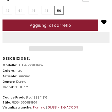
42
44
46
48
50
DESCRIZIONE:
Modello
: PED545601181967
Colore
: nero
Articolo
: Piumino
Genere
: Donna
Brand
: PEUTEREY
Codice Prodotto:
199941216
Stile:
PED545601181967
Visualizza anche:
Piumino
|
GIUBBINI E GIACCONI