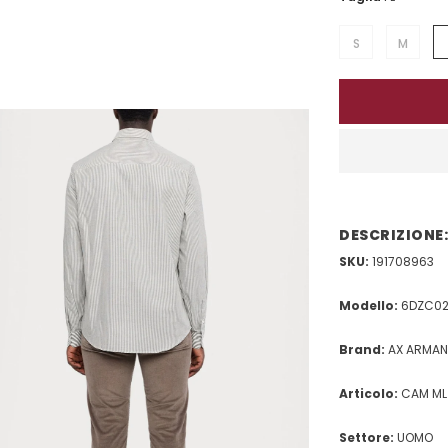
S
M
DESCRIZIONE:
SKU:
191708963
Modello:
6DZC02
Brand:
AX ARMANI
Articolo:
CAM ML
Settore:
UOMO