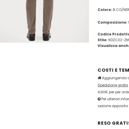
Colore:
B.CO/NER
Composizione:
Codice Prodott
Stile:
6DZC02-ZN
Visualizza anch
COSTI E TEM
Aggiungendo qu
Spedizione gratis
4,90€ per per ordi
Per ulteriori inf
sezione apposita
RESO GRATIS