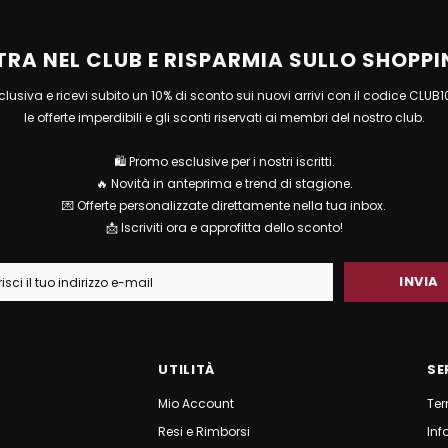
TRA NEL CLUB E RISPARMIA SULLO SHOPPI
esclusiva e ricevi subito un 10% di sconto sui nuovi arrivi con il codice CLUB
le offerte imperdibili e gli sconti riservati ai membri del nostro club.
🛍 Promo esclusive per i nostri iscritti.
🔥 Novità in anteprima e trend di stagione.
💌 Offerte personalizzate direttamente nella tua inbox.
📩 Iscriviti ora e approfitta dello sconto!
UTILITÀ
SE
Mio Account
Ter
Resi e Rimborsi
Inf