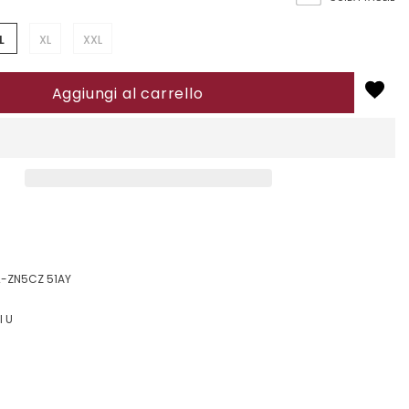
L
XL
XXL
-ZN5CZ 51AY
 U