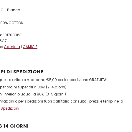
O - Bianco
100% COTTON
o:
191708963
5CZ
e:
Camicia
|
CAMICIE
PI DI SPEDIZIONE
esto articolo mancano €5,00 per la spedizione GRATUITA!
per ordini superiori a 80€ (2-4 giorni)
ni inferiori o uguali a 80€ (3-5 giorni)
ormazioni o per spedizioni fuori dall'Italia consulta i prezzi e tempi nella
:
Spedizioni
 14 GIORNI