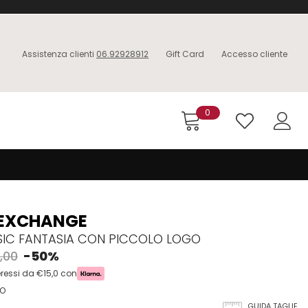
Assistenza clienti
06.92928912
Gift Card
Accesso cliente
0
 EXCHANGE
SIC FANTASIA CON PICCOLO LOGO
,00
-50%
eressi da €15,0 con
RO
GUIDA TAGLIE