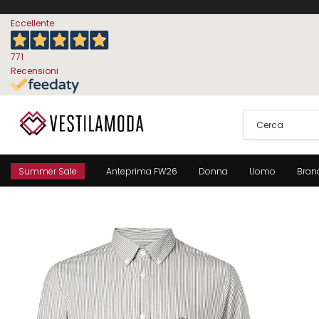
Eccellente
771
Recensioni
Summer Sale
Anteprima FW26
Donna
Uomo
Bran