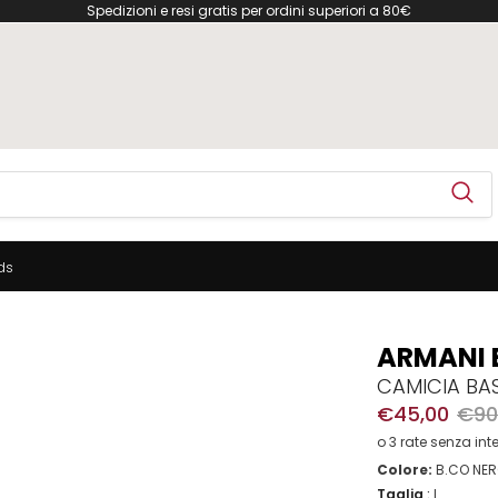
Spedizioni e resi gratis per ordini superiori a 80€
ds
ARMANI
CAMICIA BA
€45,00
€90
o 3 rate senza int
Colore:
B.CO NE
Taglia
:
L