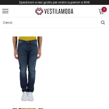
Spedizioni e resi gratis per ordini superiori a 80€
0