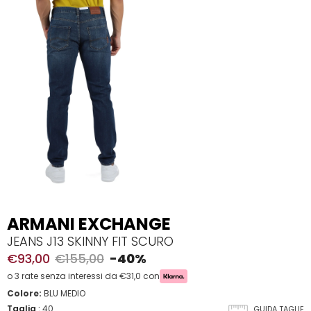
ARMANI EXCHANGE
JEANS J13 SKINNY FIT SCURO
€93,00
€155,00
-40%
o 3 rate senza interessi da €31,0 con
Colore:
BLU MEDIO
Taglia
:
40
GUIDA TAGLIE