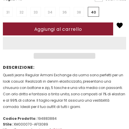
31
32
33
34
36
38
40
DESCRIZIONE:
Questi jeans Regular Armani Exchange da uomo sono perfetti per un
look casual. Realizzati in denim elasticizzato, presentano una
chiusura con bottone e zip, 5 tasche e una vita media con passanti.
Con orlo dritto e fantasia a tinta unita, sono composti al 1% di elastan
e al 99% di cotone. Il taglio regular fit assicura una vestibilità
comoda. Ideali per il tuo outfit di tutti i giorni.
Codice Prodotto:
194883884
Stile:
XM000070-AF13089