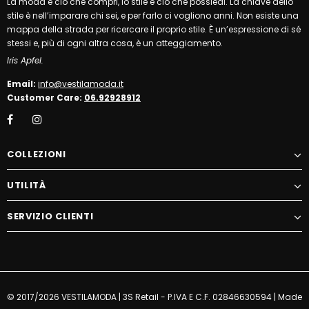
La moda è ciò che compri, lo stile è ciò che possiedi. La chiave dello
stile è nell’imparare chi sei, e per farlo ci vogliono anni. Non esiste una
mappa della strada per ricercare il proprio stile. È un’espressione di sé
stessi e, più di ogni altra cosa, è un atteggiamento.
Iris Apfel.
Email:
info@vestilamoda.it
Customer Care:
06.92928912
COLLEZIONI
UTILITÀ
SERVIZIO CLIENTI
© 2017/2026 VESTILAMODA | 3S Retail - P.IVA E C.F. 02846630594 | Made