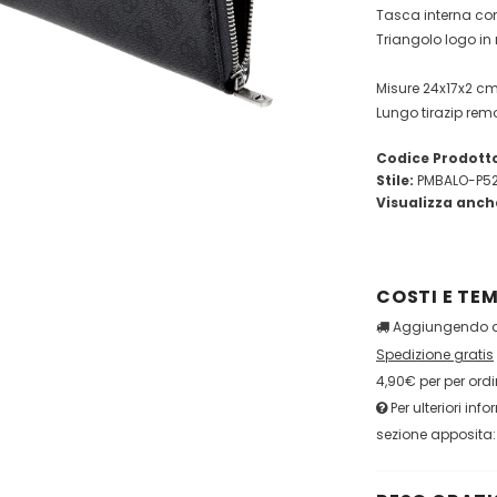
Tasca interna co
Triangolo logo in 
Misure 24x17x2 cm
Lungo tirazip remo
Codice Prodott
Stile:
PMBALO-P5
Visualizza anch
COSTI E TEM
Aggiungendo qu
Spedizione gratis
4,90€ per per ordi
Per ulteriori inf
sezione apposita