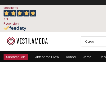
Eccellente
771
Recensioni
Summer Sale
Anteprima FW26
Donna
Uomo
Bran