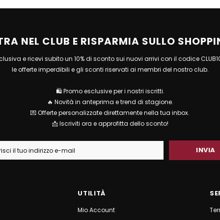
TRA NEL CLUB E RISPARMIA SULLO SHOPPI
esclusiva e ricevi subito un 10% di sconto sui nuovi arrivi con il codice CLUB
le offerte imperdibili e gli sconti riservati ai membri del nostro club.
🛍 Promo esclusive per i nostri iscritti.
🔥 Novità in anteprima e trend di stagione.
💌 Offerte personalizzate direttamente nella tua inbox.
📩 Iscriviti ora e approfitta dello sconto!
UTILITÀ
SE
Mio Account
Ter