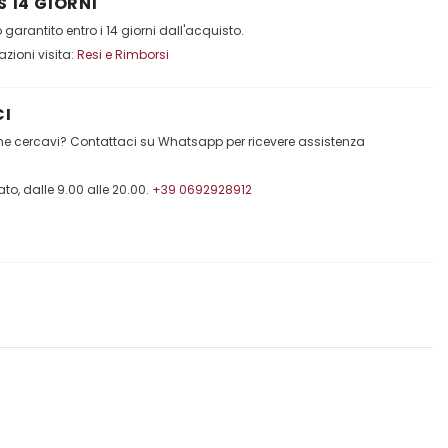
 14 GIORNI
garantito entro i 14 giorni dall'acquisto.
mazioni visita:
Resi e Rimborsi
I
che cercavi? Contattaci su Whatsapp per ricevere assistenza
to, dalle 9.00 alle 20.00.
+39 0692928912