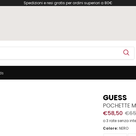
Spedizioni e resi gratis per ordini superiori a 80€
ds
GUESS
POCHETTE M
€58,50
€65
o 3 rate senza int
Colore:
NERO