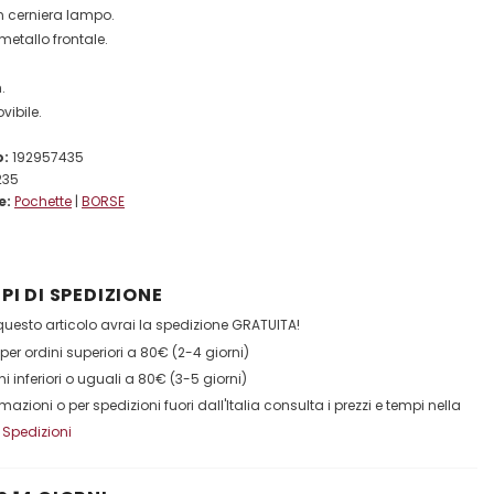
n cerniera lampo.
metallo frontale.
.
vibile.
o:
192957435
235
e:
Pochette
|
BORSE
PI DI SPEDIZIONE
esto articolo avrai la spedizione GRATUITA!
per ordini superiori a 80€ (2-4 giorni)
ni inferiori o uguali a 80€ (3-5 giorni)
ormazioni o per spedizioni fuori dall'Italia consulta i prezzi e tempi nella
:
Spedizioni