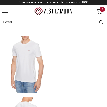
Spedizioni e resi gratis per ordini superiori a 80€
0