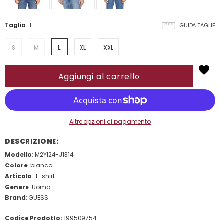
Taglia
:
L
GUIDA TAGLIE
S
M
L
XL
XXL
Altre opzioni di pagamento
DESCRIZIONE:
Modello
: M2YI24-J1314
Colore
: bianco
Articolo
: T-shirt
Genere
: Uomo
Brand
: GUESS
Codice Prodotto:
199509754