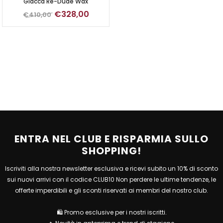
Giacca Re-Dude Wax
€328,00
€410,00
ENTRA NEL CLUB E RISPARMIA SULLO
SHOPPING!
Iscriviti alla nostra newsletter esclusiva e ricevi subito un 10% di sconto
sui nuovi arrivi con il codice CLUB10 Non perdere le ultime tendenze, le
offerte imperdibili e gli sconti riservati ai membri del nostro club.
🛍 Promo esclusive per i nostri iscritti.