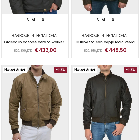
S
M
L
XL
S
M
L
XL
BARBOUR INTERNATIONAL
BARBOUR INTERNATIONAL
Giacca in cotone cerato workers
Giubbotto con cappuccio kevlar
wax
cerato
€432,00
€445,50
€480,00
€495,00
Nuovi Arrivi
-10%
Nuovi Arrivi
-10%