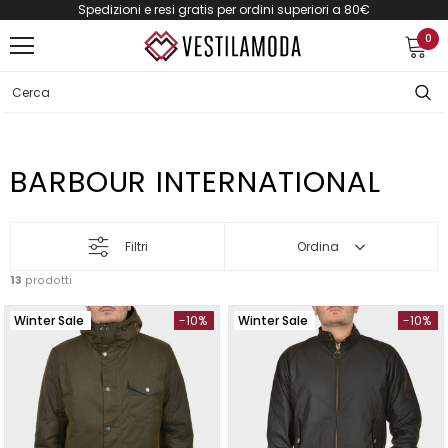
Spedizioni e resi gratis per ordini superiori a 80€
0
BARBOUR INTERNATIONAL
Filtri
Ordina
13
prodotti
Winter Sale
-10%
Winter Sale
-10%