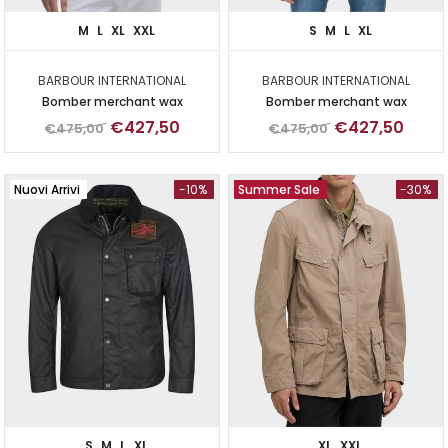
M
L
XL
XXL
S
M
L
XL
BARBOUR INTERNATIONAL
BARBOUR INTERNATIONAL
Bomber merchant wax
Bomber merchant wax
€427,50
€427,50
€475,00
€475,00
Nuovi Arrivi
-10%
Summer Sale
-30%
S
M
L
XL
XL
XXL