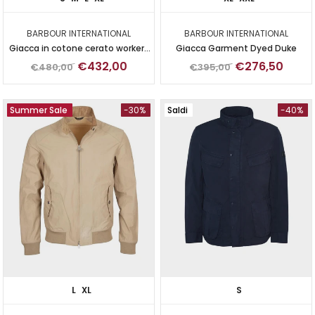
BARBOUR INTERNATIONAL
BARBOUR INTERNATIONAL
Giacca in cotone cerato workers
Giacca Garment Dyed Duke
wax
€432,00
€276,50
€480,00
€395,00
Summer Sale
-30%
Saldi
-40%
L
XL
S