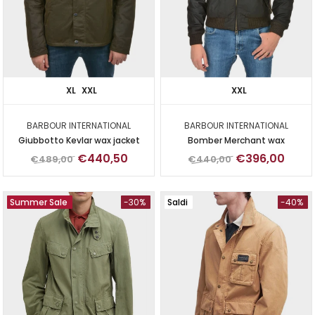
XL
XXL
XXL
BARBOUR INTERNATIONAL
BARBOUR INTERNATIONAL
Giubbotto Kevlar wax jacket
Bomber Merchant wax
€440,50
€396,00
€489,00
€440,00
Summer Sale
-30%
Saldi
-40%