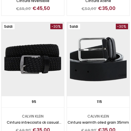
Cintura reversibile
Cintura Atene
€45,50
€35,00
€65,00
€50,00
Saldi
-30%
Saldi
-30%
95
115
CALVIN KLEIN
CALVIN KLEIN
Cintura intrecciata ck casual
Cintura warmth oiled grain 35mm
elastic braided 35 mm
€35,00
€35,00
€49,90
€49,90