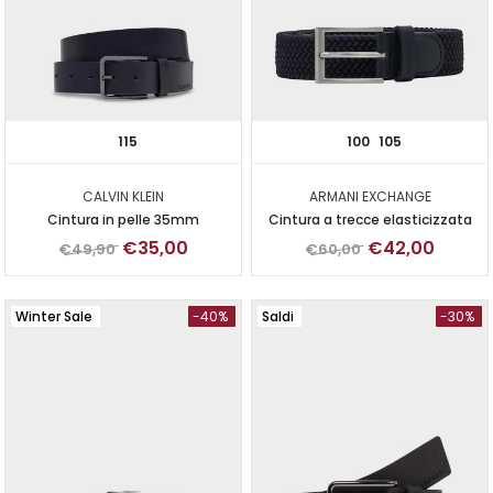
115
100
105
CALVIN KLEIN
ARMANI EXCHANGE
Cintura in pelle 35mm
Cintura a trecce elasticizzata
€35,00
€42,00
€49,90
€60,00
Winter Sale
-40%
Saldi
-30%