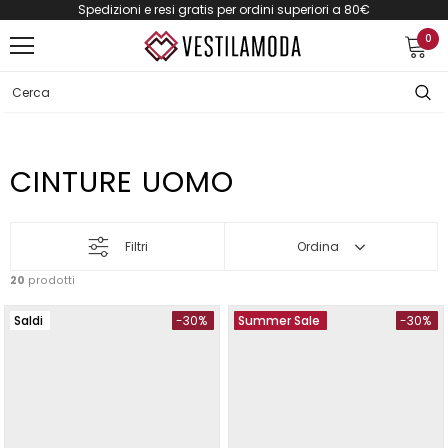
Spedizioni e resi gratis per ordini superiori a 80€
0
CINTURE UOMO
Filtri
Ordina
20
prodotti
Saldi
-30%
Summer Sale
-30%