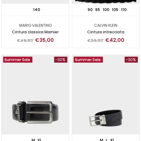
140
90
95
100
105
110
MARIO VALENTINO
CALVIN KLEIN
Cintura classica Marnier
Cintura intrecciata
€35,00
€42,00
€49,90
€59,90
Summer Sale
-30%
Summer Sale
-30%
M
XL
M
L
XL