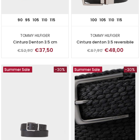
90
95
105
110
115
100
105
110
115
TOMMY HILFIGER
TOMMY HILFIGER
Cintura Denton 3.5 cm
Cintura denton 3.5 reversibile
€37,50
€48,00
€52,90
€67,90
Summer Sale
-30%
Summer Sale
-30%