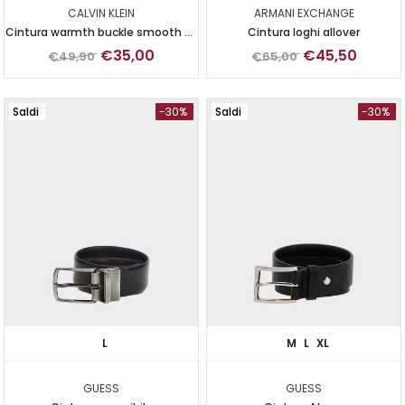
CALVIN KLEIN
ARMANI EXCHANGE
Cintura warmth buckle smooth 35
Cintura loghi allover
mm
€35,00
€45,50
€49,90
€65,00
Saldi
-30%
Saldi
-30%
L
M
L
XL
GUESS
GUESS