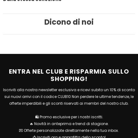
Dicono di noi
ENTRA NEL CLUB E RISPARMIA SULLO
SHOPPING!
Iscriviti alla nostra newsletter esclusiva e ricevi subito un 10% di sconto
sui nuovi arrivi con il codice CLUB10 Non perdere le ultime tendenze, le
offerte imperdibili e gli sconti riservati ai membri del nostro club.
🛍 Promo esclusive per i nostri iscritti.
🔥 Novità in anteprima e trend di stagione.
💌 Offerte personalizzate direttamente nella tua inbox.
📩 Iscriviti ora e approfitta dello sconto!