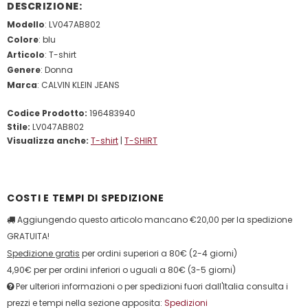
DESCRIZIONE:
Modello
: LV047AB802
Colore
: blu
Articolo
: T-shirt
Genere
: Donna
Marca
: CALVIN KLEIN JEANS
Codice Prodotto:
196483940
Stile:
LV047AB802
Visualizza anche:
T-shirt
|
T-SHIRT
COSTI E TEMPI DI SPEDIZIONE
Aggiungendo questo articolo mancano €20,00 per la spedizione
GRATUITA!
Spedizione gratis
per ordini superiori a 80€ (2-4 giorni)
4,90€ per per ordini inferiori o uguali a 80€ (3-5 giorni)
Per ulteriori informazioni o per spedizioni fuori dall'Italia consulta i
prezzi e tempi nella sezione apposita:
Spedizioni