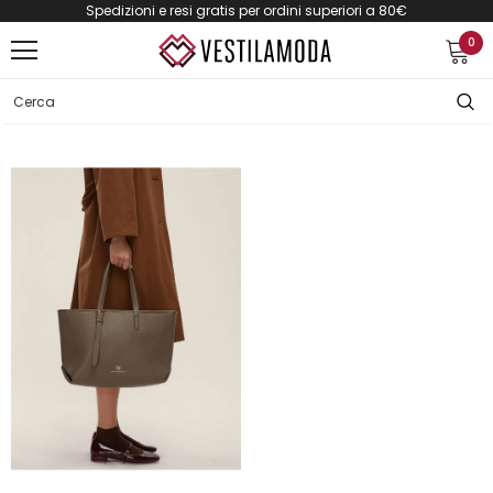
Spedizioni e resi gratis per ordini superiori a 80€
0