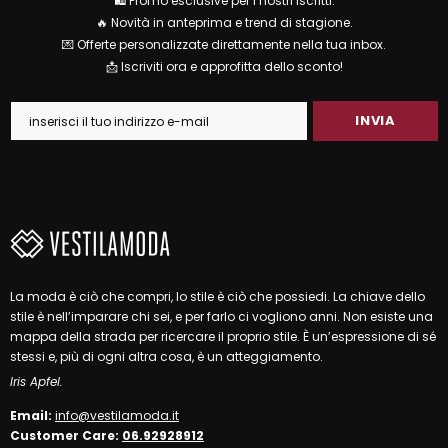
🛍 Promo esclusive per i nostri iscritti.
🔥 Novità in anteprima e trend di stagione.
💌 Offerte personalizzate direttamente nella tua inbox.
📩 Iscriviti ora e approfitta dello sconto!
La moda è ciò che compri, lo stile è ciò che possiedi. La chiave dello
stile è nell’imparare chi sei, e per farlo ci vogliono anni. Non esiste una
mappa della strada per ricercare il proprio stile. È un’espressione di sé
stessi e, più di ogni altra cosa, è un atteggiamento.
Iris Apfel.
Email:
info@vestilamoda.it
Customer Care:
06.92928912