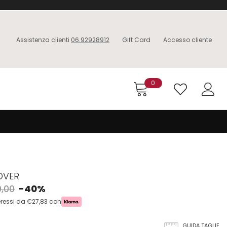
Assistenza clienti
06.92928912
Gift Card
Accesso cliente
0
OVER
,00
-40%
eressi da €27,83 con
GUIDA TAGLIE