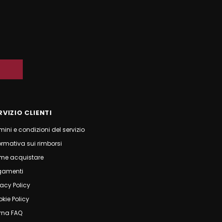
RVIZIO CLIENTI
mini e condizioni del servizio
ormativa sui rimborsi
me acquistare
gamenti
vacy Policy
kie Policy
rna FAQ