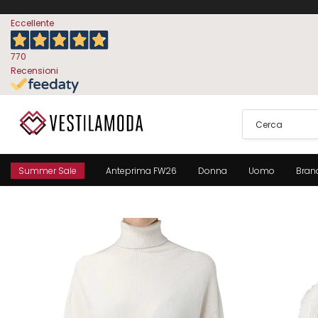
Eccellente
770
Recensioni
Summer Sale
Anteprima FW26
Donna
Uomo
Bran