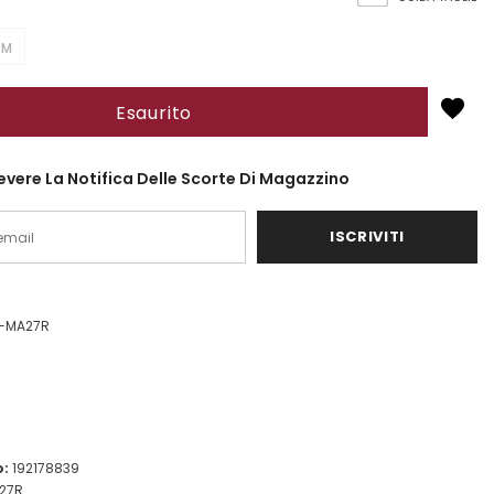
M
icevere La Notifica Delle Scorte Di Magazzino
4-MA27R
o:
192178839
27R