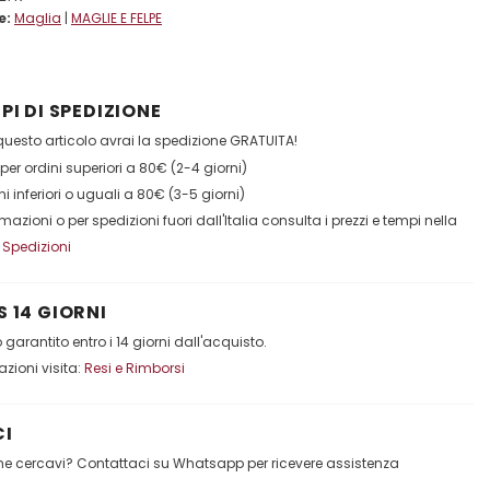
e:
Maglia
|
MAGLIE E FELPE
PI DI SPEDIZIONE
esto articolo avrai la spedizione GRATUITA!
per ordini superiori a 80€ (2-4 giorni)
ni inferiori o uguali a 80€ (3-5 giorni)
ormazioni o per spedizioni fuori dall'Italia consulta i prezzi e tempi nella
:
Spedizioni
 14 GIORNI
garantito entro i 14 giorni dall'acquisto.
mazioni visita:
Resi e Rimborsi
I
che cercavi? Contattaci su Whatsapp per ricevere assistenza