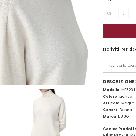
XS
S
Iscriviti Per R
DESCRIZIONE:
Modello
: MF523
Colore
: bianco
Articolo
: Maglia
Genere
: Donna
Marca
: LIU JO
Codice Prodott
Stile:
MF5234-MA