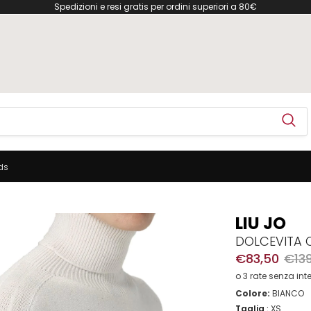
Spedizioni e resi gratis per ordini superiori a 80€
ds
LIU JO
DOLCEVITA 
€83,50
€139
o 3 rate senza int
Colore:
BIANCO
Taglia
:
XS