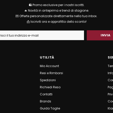
🛍 Promo esclusive per i nostri iscritti.
🔥 Novità in anteprima e trend di stagione.
💌 Offerte personalizzate direttamente nella tua inbox.
📩 Iscriviti ora e approfitta dello sconto!
UTILITÀ
SE
Mio Account
Ter
Resi e Rimborsi
Inf
Spedizioni
Co
Richiedi Reso
Pa
Contatti
Pri
Brands
Coo
Guida Taglie
Kla