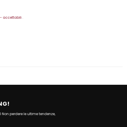
 accettabili .
NG!
10 Non perdere le ultime tendenze,