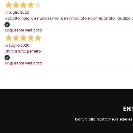
17 Luglio 2026
Prodotto integro e nuovissimo . Ben imballato e confezionato . Qualità 
Acquirente verificato
15 Luglio 2026
Ottima tutto perfetto
Acquirente verificato
EN
Iscriviti alla nostra newsletter 