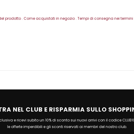
del prodotto . Come acquistati in negozio . Tempi di consegna nei termini -
TRA NEL CLUB E RISPARMIA SULLO SHOPPI
esclusiva e ricevi subito un 10% di sconto sui nuovi arrivi con il codice CLUB
le offerte imperdibili e gli sconti riservati ai membri del nostro club.