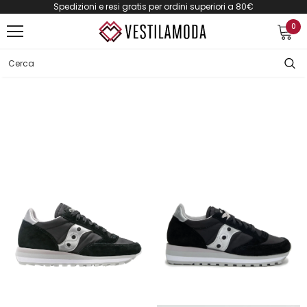
Spedizioni e resi gratis per ordini superiori a 80€
0