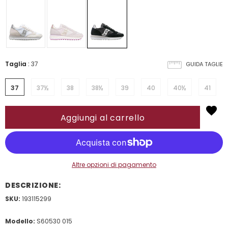
Taglia
:
37
GUIDA TAGLIE
37
37½
38
38½
39
40
40½
41
Altre opzioni di pagamento
DESCRIZIONE:
SKU:
193115299
Modello:
S60530 015