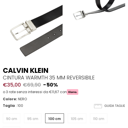
CALVIN KLEIN
CINTURA WARMTH 35 MM REVERSIBILE
€35,00
€69,90
-50%
o 3 rate senza interessi da €11,67 con
Colore:
NERO
Taglia
:
100
GUIDA TAGLIE
90 cm
95 cm
100 cm
105 cm
110 cm