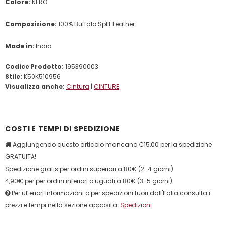
Colore:
NERO
Composizione:
100% Buffalo Split Leather
Made in:
India
Codice Prodotto:
195390003
Stile:
K50K510956
Visualizza anche:
Cintura
|
CINTURE
COSTI E TEMPI DI SPEDIZIONE
Aggiungendo questo articolo mancano €15,00 per la spedizione
GRATUITA!
Spedizione gratis
per ordini superiori a 80€ (2-4 giorni)
4,90€ per per ordini inferiori o uguali a 80€ (3-5 giorni)
Per ulteriori informazioni o per spedizioni fuori dall'Italia consulta i
prezzi e tempi nella sezione apposita:
Spedizioni