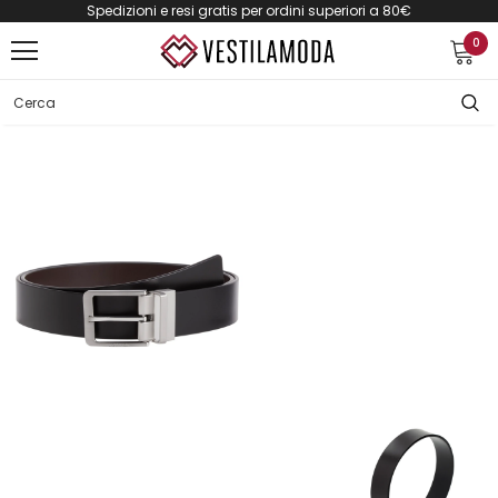
Spedizioni e resi gratis per ordini superiori a 80€
0