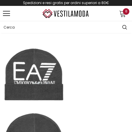
Spedizioni e resi gratis per ordini superiori a 80€
0