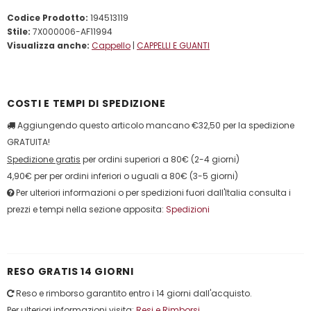
Codice Prodotto:
194513119
Stile:
7X000006-AF11994
Visualizza anche:
Cappello
|
CAPPELLI E GUANTI
COSTI E TEMPI DI SPEDIZIONE
Aggiungendo questo articolo mancano €32,50 per la spedizione
GRATUITA!
Spedizione gratis
per ordini superiori a 80€ (2-4 giorni)
4,90€ per per ordini inferiori o uguali a 80€ (3-5 giorni)
Per ulteriori informazioni o per spedizioni fuori dall'Italia consulta i
prezzi e tempi nella sezione apposita:
Spedizioni
RESO GRATIS 14 GIORNI
Reso e rimborso garantito entro i 14 giorni dall'acquisto.
Per ulteriori informazioni visita:
Resi e Rimborsi