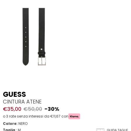
GUESS
CINTURA ATENE
€35,00
€50,00
-30%
o 3 rate senza interessi da €11,67 con
Colore:
NERO
Taglia
:
M
GUIDA TAGLIE