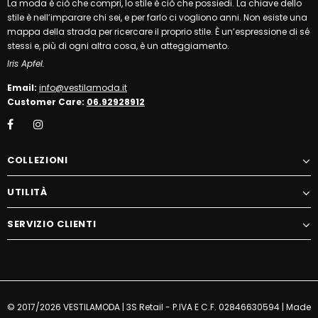
La moda è ciò che compri, lo stile è ciò che possiedi. La chiave dello
stile è nell’imparare chi sei, e per farlo ci vogliono anni. Non esiste una
mappa della strada per ricercare il proprio stile. È un’espressione di sé
stessi e, più di ogni altra cosa, è un atteggiamento.
Iris Apfel.
Email:
info@vestilamoda.it
Customer Care:
06.92928912
COLLEZIONI
UTILITÀ
SERVIZIO CLIENTI
© 2017/2026 VESTILAMODA | 3S Retail - P.IVA E C.F. 02846630594 | Made