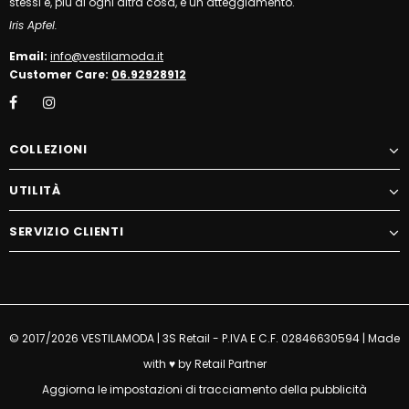
stessi e, più di ogni altra cosa, è un atteggiamento.
Iris Apfel.
Email:
info@vestilamoda.it
Customer Care:
06.92928912
COLLEZIONI
UTILITÀ
SERVIZIO CLIENTI
© 2017/2026 VESTILAMODA | 3S Retail - P.IVA E C.F. 02846630594 | Made
with ♥ by
Retail Partner
Aggiorna le impostazioni di tracciamento della pubblicità