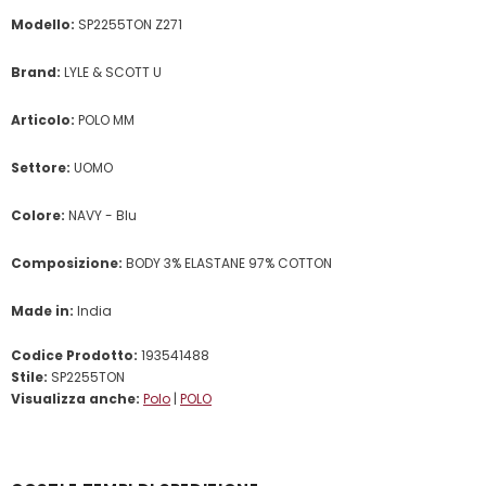
Modello:
SP2255TON Z271
Brand:
LYLE & SCOTT U
Articolo:
POLO MM
Settore:
UOMO
Colore:
NAVY - Blu
Composizione:
BODY 3% ELASTANE 97% COTTON
Made in:
India
Codice Prodotto:
193541488
Stile:
SP2255TON
Visualizza anche:
Polo
|
POLO