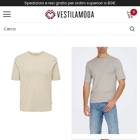
Spedizioni e resi gratis per ordini superiori a 80€
0