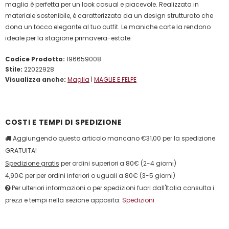
maglia è perfetta per un look casual e piacevole. Realizzata in
materiale sostenibile, è caratterizzata da un design strutturato che
dona un tocco elegante al tuo outfit. Le maniche corte la rendono
ideale per la stagione primavera-estate.
Codice Prodotto:
196659008
Stile:
22022928
Visualizza anche:
Maglia
|
MAGLIE E FELPE
COSTI E TEMPI DI SPEDIZIONE
Aggiungendo questo articolo mancano €31,00 per la spedizione
GRATUITA!
Spedizione gratis
per ordini superiori a 80€ (2-4 giorni)
4,90€ per per ordini inferiori o uguali a 80€ (3-5 giorni)
Per ulteriori informazioni o per spedizioni fuori dall'Italia consulta i
prezzi e tempi nella sezione apposita:
Spedizioni