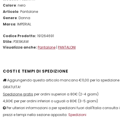
Colore
: nero
Articolo
: Pantalone
Genere
: Donna
Marca
: IMPERIAL
Codice Prodotto:
191264691
Stile:
P3E9KAW
Visualizza anche:
Pantalone
|
PANTALONI
COSTI E TEMPI DI SPEDIZIONE
Aggiungendo questo articolo mancano €11,00 per la spedizione
GRATUITA!
Spedizione gratis
per ordini superiori a 80€ (2-4 giorni)
4,90€ per per ordini inferiori o uguali a 80€ (3-5 giorni)
Per ulteriori informazioni o per spedizioni fuori dall'Italia consulta i
prezzi e tempi nella sezione apposita:
Spedizioni