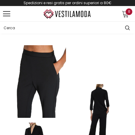
Spedizioni e resi gratis per ordini superiori a 80€
0