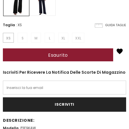
Taglia
:
XS
GUIDA TAGLIE
XS
S
M
L
XL
XXL
Iscriviti Per Ricevere La Notifica Delle Scorte Di Magazzino
DESCRIZIONE:
Modello
: P3E9KAW