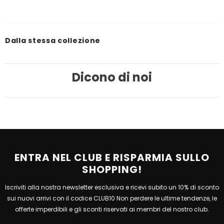
Dalla stessa collezione
Dicono di noi
ENTRA NEL CLUB E RISPARMIA SULLO
SHOPPING!
Iscriviti alla nostra newsletter esclusiva e ricevi subito un 10% di sconto
sui nuovi arrivi con il codice CLUB10 Non perdere le ultime tendenze, le
offerte imperdibili e gli sconti riservati ai membri del nostro club.