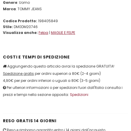
Genere
: Uomo
Marca
: TOMMY JEANS
Codice Prodotto:
198405849
Stile:
DM0DM20746
Visualizza anche:
Felpa
|
MAGLIE E FELPE
COSTI E TEMPI DI SPEDIZIONE
Aggiungendo questo articolo avrai la spedizione GRATUITA!
Spedizione gratis
per ordini superiori a 80€ (2-4 giorni)
4,90€ per per ordini inferiori o uguali a 80€ (3-5 giorni)
Per ulteriori informazioni o per spedizioni fuori dall'Italia consulta i
prezzi e tempi nella sezione apposita:
Spedizioni
RESO GRATIS 14 GIORNI
Reso e rimborso garantito entro i 14 giorni dall'acquisto.