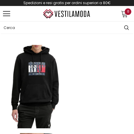
Spedizioni e resi gratis per ordini superiori a 80€
0