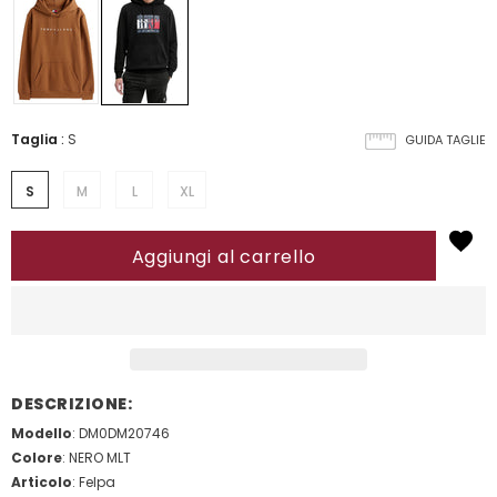
Taglia
:
S
GUIDA TAGLIE
S
M
L
XL
DESCRIZIONE:
Modello
: DM0DM20746
Colore
: NERO MLT
Articolo
: Felpa